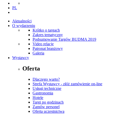
PL
Aktualności
O wydarzeniu
Krótko o targach
Zakres tematyczny
Podsumowanie Targów BUDMA 2019
Video relacje
Patronat branżowy
Galeria
Wystawcy
Oferta
Dlaczego warto?
Strefa Wystawcy - złóż zamówienie on-line
Usługi techniczne
Gastronomia
Hotele
Targi po godzinach
Zamów personel
Oferta uczestnictwa