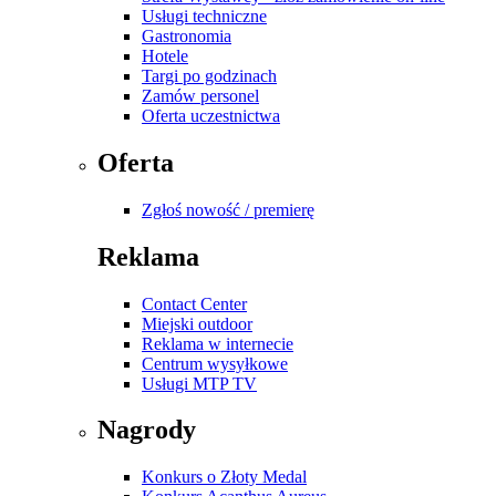
Usługi techniczne
Gastronomia
Hotele
Targi po godzinach
Zamów personel
Oferta uczestnictwa
Oferta
Zgłoś nowość / premierę
Reklama
Contact Center
Miejski outdoor
Reklama w internecie
Centrum wysyłkowe
Usługi MTP TV
Nagrody
Konkurs o Złoty Medal