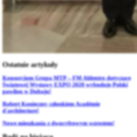
Ostatnie artykuły
Konsorcjum Grupa MTP – FM Aldentro dotyczące
Światowej Wystawy EXPO 2020 wybuduje Polski
pawilon w Dubaju!
Robert Konieczny członkiem Académie
d'architecture!
Nowe mieszkania z dwucyfrowym wzrostem!
Bądź na bieżąco