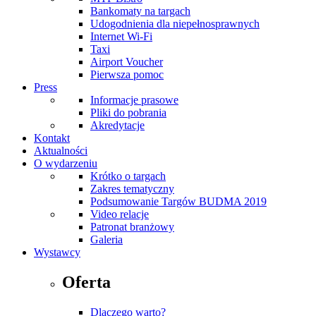
Bankomaty na targach
Udogodnienia dla niepełnosprawnych
Internet Wi-Fi
Taxi
Airport Voucher
Pierwsza pomoc
Press
Informacje prasowe
Pliki do pobrania
Akredytacje
Kontakt
Aktualności
O wydarzeniu
Krótko o targach
Zakres tematyczny
Podsumowanie Targów BUDMA 2019
Video relacje
Patronat branżowy
Galeria
Wystawcy
Oferta
Dlaczego warto?