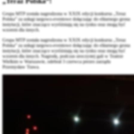
„Teraz Polska”!
Grupa MTP została nagrodzona w XXIX edycji konkursu „Teraz
Polska” za usługi targowo-eventowe dołączając do elitarnego grona
instytucji, które znacząco wyróżniają się na rynku oraz mogą być
wzorem dla innych.
Grupa MTP została nagrodzona w XXIX edycji konkursu „Teraz
Polska” za usługi targowo-eventowe dołączając do elitarnego grona
instytucji, które znacząco wyróżniają się na rynku oraz mogą być
wzorem dla innych. Nagrodę, podczas uroczystej gali w Teatrze
Wielkim w Warszawie, odebrał 3 czerwca prezes zarządu
Przemysław Trawa.