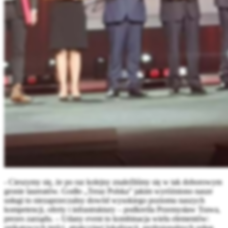
- Cieszymy się, że po raz kolejny znaleźliśmy się w tak doborowym
gronie laureatów. Godło „Teraz Polska” jakim wyróżniono nasze
usługi to niezaprzeczalny dowód wysokiego poziomu naszych
kompetencji, oferty i infrastruktury – podkreśla Przemysław Trawa,
prezes zarządu. – Udany event to kombinacja wielu elementów:
unikatowych treści, atrakcyjnej lokalizacji, profesjonalnych usług,