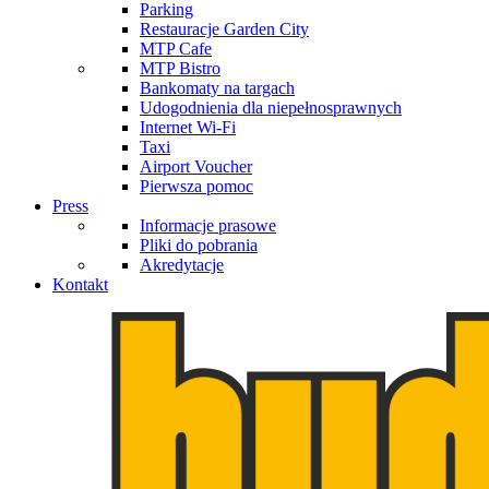
Parking
Restauracje Garden City
MTP Cafe
MTP Bistro
Bankomaty na targach
Udogodnienia dla niepełnosprawnych
Internet Wi-Fi
Taxi
Airport Voucher
Pierwsza pomoc
Press
Informacje prasowe
Pliki do pobrania
Akredytacje
Kontakt