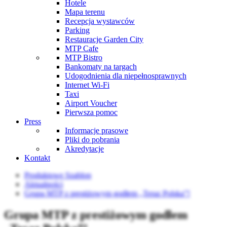
Hotele
Mapa terenu
Recepcja wystawców
Parking
Restauracje Garden City
MTP Cafe
MTP Bistro
Bankomaty na targach
Udogodnienia dla niepełnosprawnych
Internet Wi-Fi
Taxi
Airport Voucher
Pierwsza pomoc
Press
Informacje prasowe
Pliki do pobrania
Akredytacje
Kontakt
Produktowe Szablon
Aktualności
Grupa MTP z prestiżowym godłem „Teraz Polska”!
Grupa MTP z prestiżowym godłem