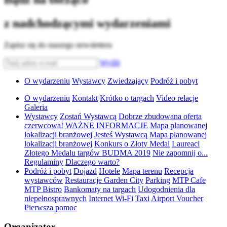
z nadchodzącymi wydarzeniami
Zapisz się do naszego newslettera
Wyślij
O wydarzeniu
Wystawcy
Zwiedzający
Podróż i pobyt
O wydarzeniu
Kontakt
Krótko o targach
Video relacje
Galeria
Wystawcy
Zostań Wystawcą
Dobrze zbudowana oferta
czerwcowa!
WAŻNE INFORMACJE
Mapa planowanej
lokalizacji branżowej
Jesteś Wystawcą
Mapa planowanej
lokalizacji branżowej
Konkurs o Złoty Medal
Laureaci
Złotego Medalu targów BUDMA 2019
Nie zapomnij o...
Regulaminy
Dlaczego warto?
Podróż i pobyt
Dojazd
Hotele
Mapa terenu
Recepcja
wystawców
Restauracje Garden City
Parking
MTP Cafe
MTP Bistro
Bankomaty na targach
Udogodnienia dla
niepełnosprawnych
Internet Wi-Fi
Taxi
Airport Voucher
Pierwsza pomoc
Organizator