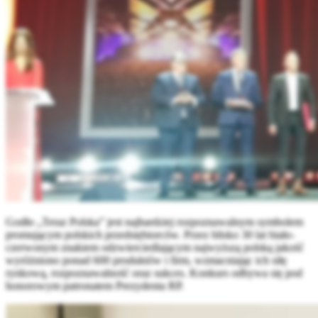
Godło „Teraz Polska” jest najbardziej rozpoznawalnym symbolem
promującym polskich przedsiębiorców. Przez blisko 30 lat biało-
czerwonym znakiem odzwierciedlającym najwyższą polską jakość
wyróżniono ponad 600 produktów i firm, wzmacniając ich siłę
rynkową, rozpoznawalność oraz sukces. Konkurs odbywa się pod
honorowym patronatem Prezydenta RP.