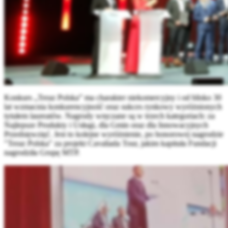
Konkurs „Teraz Polska” ma charakter niekomercyjny i od blisko 30
lat wzmacnia konkurencyjność oraz sukces rynkowy wyróżnionych
tytułem laureatów. Nagrody wręczane są w trzech kategoriach: za
Najlepsze Produkty i Usługi, dla Gmin oraz dla Innowacyjnych
Przedsięwzięć. Jest to kolejne wyróżnienie, po honorowej nagrodzie
"Teraz Polska" za projekt Cavaliada Tour, jakim kapituła Fundacji
nagrodziła Grupę MTP.