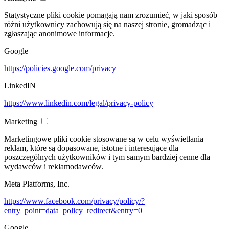
Statystyczne pliki cookie pomagają nam zrozumieć, w jaki sposób
różni użytkownicy zachowują się na naszej stronie, gromadząc i
zgłaszając anonimowe informacje.
Google
https://policies.google.com/privacy
LinkedIN
https://www.linkedin.com/legal/privacy-policy
Marketing
Marketingowe pliki cookie stosowane są w celu wyświetlania
reklam, które są dopasowane, istotne i interesujące dla
poszczególnych użytkowników i tym samym bardziej cenne dla
wydawców i reklamodawców.
Meta Platforms, Inc.
https://www.facebook.com/privacy/policy/?
entry_point=data_policy_redirect&entry=0
Google