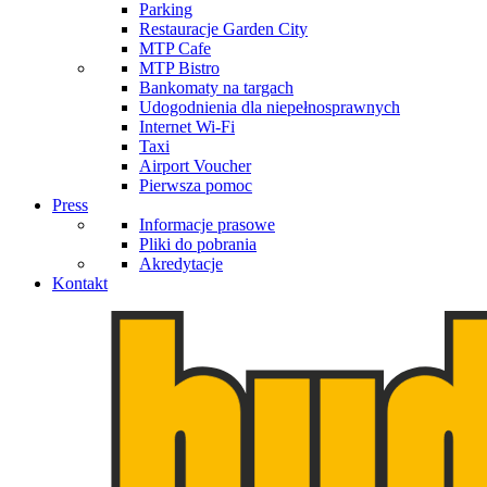
Parking
Restauracje Garden City
MTP Cafe
MTP Bistro
Bankomaty na targach
Udogodnienia dla niepełnosprawnych
Internet Wi-Fi
Taxi
Airport Voucher
Pierwsza pomoc
Press
Informacje prasowe
Pliki do pobrania
Akredytacje
Kontakt