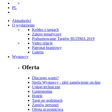
PL
Aktualności
O wydarzeniu
Krótko o targach
Zakres tematyczny
Podsumowanie Targów BUDMA 2019
Video relacje
Patronat branżowy
Galeria
Wystawcy
Oferta
Dlaczego warto?
Strefa Wystawcy - złóż zamówienie on-line
Usługi techniczne
Gastronomia
Hotele
Targi po godzinach
Zamów personel
Oferta uczestnictwa