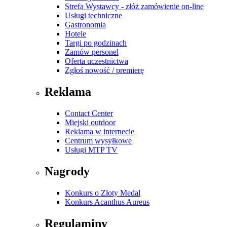
Strefa Wystawcy - złóż zamówienie on-line
Usługi techniczne
Gastronomia
Hotele
Targi po godzinach
Zamów personel
Oferta uczestnictwa
Zgłoś nowość / premierę
Reklama
Contact Center
Miejski outdoor
Reklama w internecie
Centrum wysyłkowe
Usługi MTP TV
Nagrody
Konkurs o Złoty Medal
Konkurs Acanthus Aureus
Regulaminy