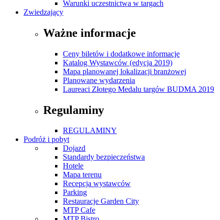
Warunki uczestnictwa w targach
Zwiedzający
Ważne informacje
Ceny biletów i dodatkowe informacje
Katalog Wystawców (edycja 2019)
Mapa planowanej lokalizacji branżowej
Planowane wydarzenia
Laureaci Złotego Medalu targów BUDMA 2019
Regulaminy
REGULAMINY
Podróż i pobyt
Dojazd
Standardy bezpieczeństwa
Hotele
Mapa terenu
Recepcja wystawców
Parking
Restauracje Garden City
MTP Cafe
MTP Bistro