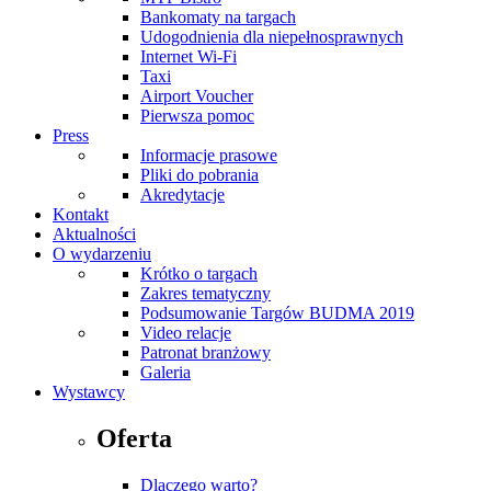
Bankomaty na targach
Udogodnienia dla niepełnosprawnych
Internet Wi-Fi
Taxi
Airport Voucher
Pierwsza pomoc
Press
Informacje prasowe
Pliki do pobrania
Akredytacje
Kontakt
Aktualności
O wydarzeniu
Krótko o targach
Zakres tematyczny
Podsumowanie Targów BUDMA 2019
Video relacje
Patronat branżowy
Galeria
Wystawcy
Oferta
Dlaczego warto?